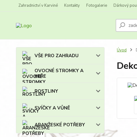
Zahradnictví v Karviné
Kontakty
Fotogalerie
Dárkový pou
Úvod
D
VŠE PRO ZAHRADU
Deko
OVOCNÉ STROMKY A
KEŘE
ROSTLINY
SVÍČKY A VŮNĚ
ARANŽESKÉ POTŘEBY