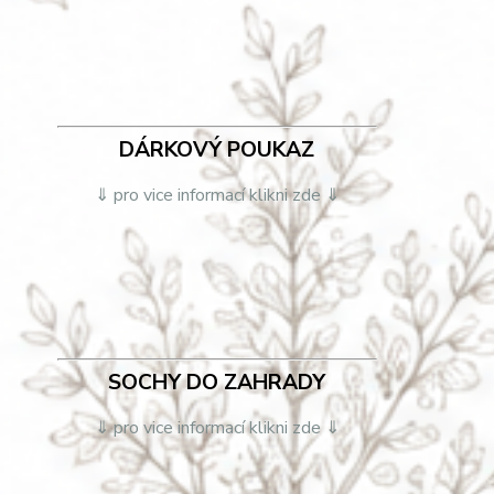
DÁRKOVÝ POUKAZ
⇓ pro vice informací klikni zde ⇓
SOCHY DO ZAHRADY
⇓ pro vice informací klikni zde ⇓