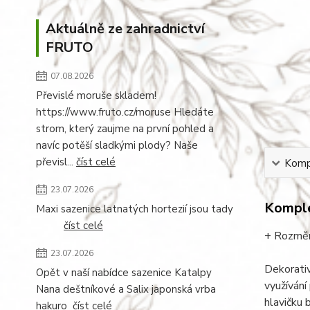
Aktuálně ze zahradnictví
FRUTO
07.08.2026
Převislé moruše skladem!
https://www.fruto.cz/moruse Hledáte
strom, který zaujme na první pohled a
navíc potěší sladkými plody? Naše
převisl...
číst celé
Kompl
23.07.2026
Komple
Maxi sazenice latnatých hortezií jsou tady
číst celé
+ Rozměr
23.07.2026
Dekorativ
Opět v naší nabídce sazenice Katalpy
využívání
Nana deštníkové a Salix japonská vrba
hlavičku 
hakuro
číst celé