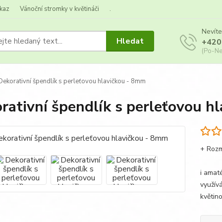
kaz
Vánoční stromky v květináči
.
Nevíte
Hledat
+420
(Po-Ne
ekorativní špendlík s perleťovou hlavičkou - 8mm
rativní špendlík s perleťovou h
+ Roz
Dekor
i amat
využívá
květin