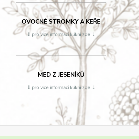
OVOCNÉ STROMKY A KEŘE
⇓ pro vice informací klikni zde ⇓
MED Z JESENÍKŮ
⇓ pro vice informací klikni zde ⇓