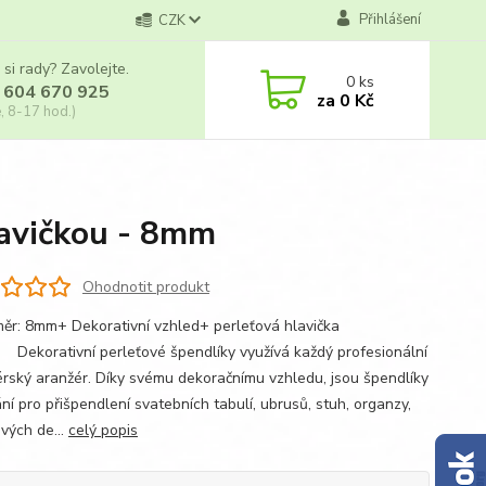
Přihlášení
CZK
 si rady? Zavolejte.
0
ks
 604 670 925
za
0 Kč
, 8-17 hod.)
lavičkou - 8mm
Ohodnotit produkt
měr: 8mm+ Dekorativní vzhled+ perleťová hlavička
ativní perleťové špendlíky využívá každý profesionální
érský aranžér. Díky svému dekoračnímu vzhledu, jsou špendlíky
ní pro přišpendlení svatebních tabulí, ubrusů, stuh, organzy,
ových de...
celý popis