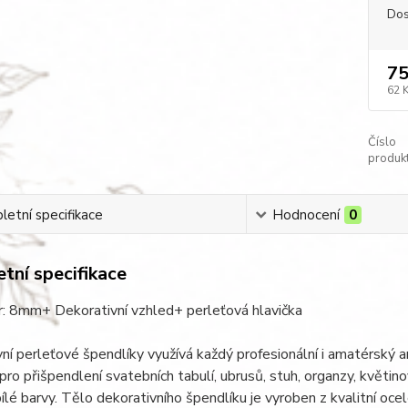
Dos
75
62 
Číslo
produkt
etní specifikace
Hodnocení
0
tní specifikace
: 8mm+ Dekorativní vzhled+ perleťová hlavička
ní perleťové špendlíky využívá každý profesionální i amatérský 
 pro přišpendlení svatebních tabulí, ubrusů, stuh, organzy, květin
bílé barvy. Tělo dekorativního špendlíku je vyroben z kvalitní oc