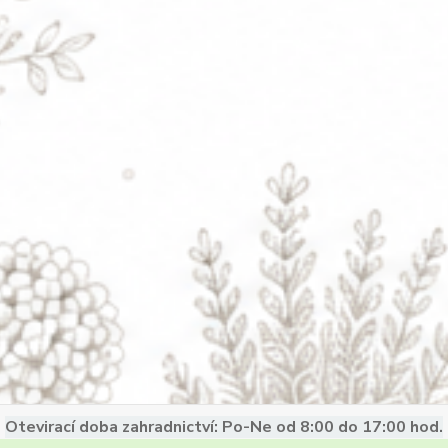
Otevirací doba zahradnictví: Po-Ne od 8:00 do 17:00 hod.