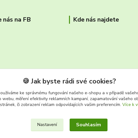
e nás na FB
Kde nás najdete
🍪 Jak byste rádi své cookies?
používáme ke správnému fungování našeho e-shopu a v případě vašeho
k o webu, měření efektivity reklamních kampaní, zapamatování vašeho o
tř. Těreškovové 687/66 Karviná 
 stránek, či zobrazení reklam odpovídajících vašim preferencím.
Více k v
Souhlasím
Nastavení