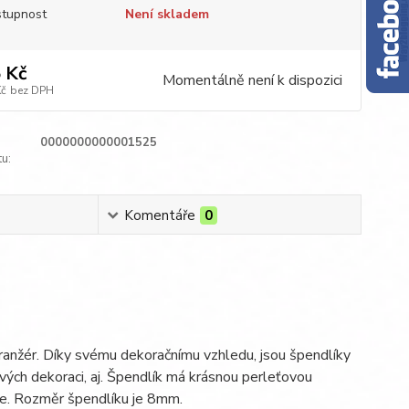
tupnost
Není skladem
 Kč
Momentálně není k dispozici
Kč
bez DPH
0000000000001525
u:
Komentáře
0
aranžér. Díky svému dekoračnímu vzhledu, jsou špendlíky
ových dekoraci, aj. Špendlík má krásnou perleťovou
ele. Rozměr špendlíku je 8mm.