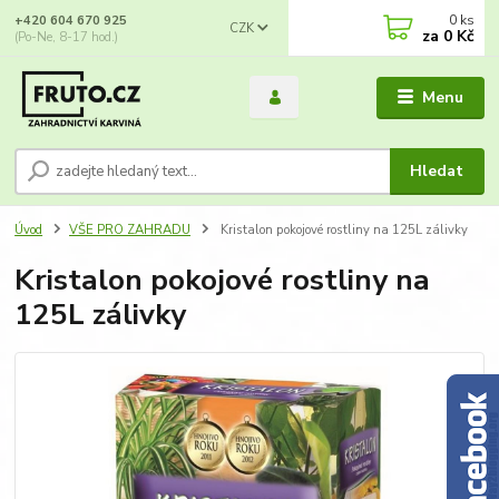
0
ks
+420 604 670 925
CZK
za
0 Kč
(Po-Ne, 8-17 hod.)
Menu
Hledat
Úvod
VŠE PRO ZAHRADU
Kristalon pokojové rostliny na 125L zálivky
Kristalon pokojové rostliny na
125L zálivky