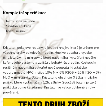
Kompletní specifikace
+ Rozpustné ve vodě
+ Snadná aplikace
+ Rychlí účinek
Kristalon pokojové rostliny je kvalitní hnojivo které je určeno pro
všechny druhy pokojových rostlin. Hnojivo obsahuje vysoké
množství živin a mikropvků které napomáhají vytváření nového
kořenového systému a zajišťuje bohatý růst rostlin. Kvetoucím
rostlinám napomáhá vytvářet nové poupata. Krystalické
vodorozpustné NPK hnojivo 19% N + 6% P2O5 + 20% K2O + 3%
MgO + mikroprvky. Balení Kristalonu obsahuje 0,25kg hnojícího
prášku které vystačí až na 125l zálivky. Součástí balení je také
praktická odměrka zdarma. Kristalon je velice oblíbené a roky
prověřené.