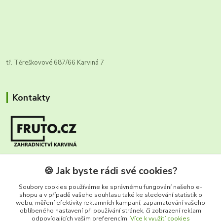
tř. Těreškovové 687/66 Karviná 7
Kontakty
Zákaznická infolinka FRUTO
🍪 Jak byste rádi své cookies?
+420 604 670 925
(Po-Ne, 8-17 hod.)
Soubory cookies používáme ke správnému fungování našeho e-
shopu a v případě vašeho souhlasu také ke sledování statistik o
webu, měření efektivity reklamních kampaní, zapamatování vašeho
info@fruto.cz
oblíbeného nastavení při používání stránek, či zobrazení reklam
odpovídajících vašim preferencím.
Více k využití cookies