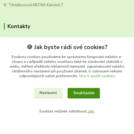
tř. Těreškovové 687/66 Karviná 7
Kontakty
🍪 Jak byste rádi své cookies?
Soubory cookies používáme ke správnému fungování našeho e-
shopu a v případě vašeho souhlasu také ke sledování statistik o
webu, měření efektivity reklamních kampaní, zapamatování vašeho
Zákaznická infolinka FRUTO
oblíbeného nastavení při používání stránek, či zobrazení reklam
+420 604 670 925
odpovídajících vašim preferencím.
Více k využití cookies
(Po-Ne, 8-17 hod.)
info@fruto.cz
Souhlasím
Nastavení
Souhlas můžete odmítnout
zde
.
fruto.cz