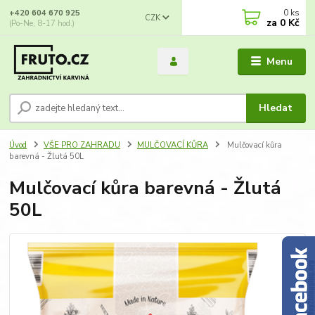
0
ks
+420 604 670 925
CZK
za
0 Kč
(Po-Ne, 8-17 hod.)
Menu
Hledat
Úvod
VŠE PRO ZAHRADU
MULČOVACÍ KŮRA
Mulčovací kůra
barevná - Žlutá 50L
Mulčovací kůra barevná - Žlutá
50L