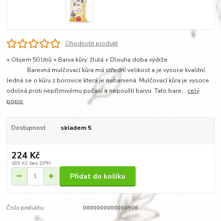
Ohodnotit produkt
+ Objem 50 litrů + Barva kůry: žlutá + Dlouha doba výdrže
Barevná mulčovací kůra má střední velikost a je vysoce kvalitní.
Jedná se o kůru z borovice která je nabarvená. Mulčovací kůra je vysoce
odolná proti nepříznivému počasí a nepouští barvu. Tato bare...
celý
popis
Dostupnost
skladem 5
224 Kč
185 Kč
bez DPH
Přidat do košíku
Číslo produktu:
0000000000000906