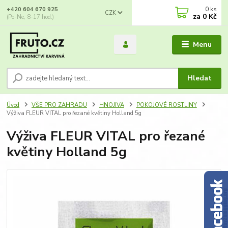
0
ks
+420 604 670 925
CZK
za
0 Kč
(Po-Ne, 8-17 hod.)
Menu
Hledat
Úvod
VŠE PRO ZAHRADU
HNOJIVA
POKOJOVÉ ROSTLINY
Výživa FLEUR VITAL pro řezané květiny Holland 5g
Výživa FLEUR VITAL pro řezané
květiny Holland 5g