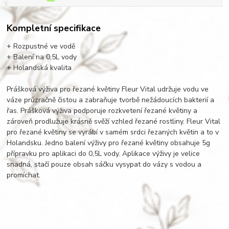
Kompletní specifikace
+ Rozpustné ve vodě
+ Balení na 0,5L vody
+ Holandská kvalita
Prášková výživa pro řezané květiny Fleur Vital udržuje vodu ve
váze průzračně čistou a zabraňuje tvorbě nežádoucích bakterií a
řas. Prášková výživa podporuje rozkvetení řezané květiny a
zároveň prodlužuje krásně svěží vzhled řezané rostliny. Fleur Vital
pro řezané květiny se vyrábí v samém srdci řezaných květin a to v
Holandsku. Jedno balení výživy pro řezané květiny obsahuje 5g
přípravku pro aplikaci do 0,5L vody. Aplikace výživy je velice
snadná, stačí pouze obsah sáčku vysypat do vázy s vodou a
promíchat.