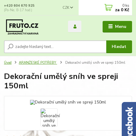
0
ks
+420 604 670 925
CZK
za
0 Kč
(Po-Ne, 8-17 hod.)
Menu
Hledat
Úvod
ARANŽESKÉ POTŘEBY
Dekorační umělý sníh ve spreji 150ml
Dekorační umělý sníh ve spreji
150ml