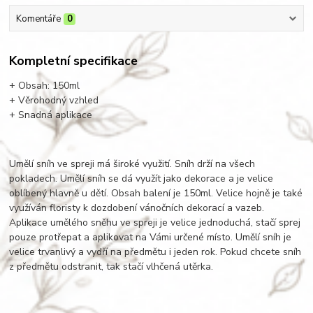
Komentáře
0
Kompletní specifikace
+ Obsah: 150ml
+ Věrohodný vzhled
+ Snadná aplikace
Umělí sníh ve spreji má široké využití. Sníh drží na všech
pokladech. Umělí sníh se dá využít jako dekorace a je velice
oblíbený hlavně u dětí. Obsah balení je 150ml. Velice hojně je také
využíván floristy k dozdobení vánočních dekorací a vazeb.
Aplikace umělého sněhu ve spreji je velice jednoduchá, stačí sprej
pouze protřepat a aplikovat na Vámi určené místo. Umělí sníh je
velice trvanlivý a vydří na předmětu i jeden rok. Pokud chcete sníh
z předmětu odstranit, tak stačí vlhčená utěrka.