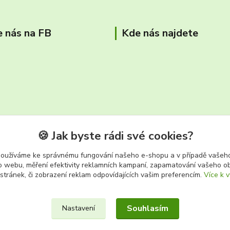
e nás na FB
Kde nás najdete
🍪 Jak byste rádi své cookies?
používáme ke správnému fungování našeho e-shopu a v případě vašeho
k o webu, měření efektivity reklamních kampaní, zapamatování vašeho o
tř. Těreškovové 687/66 Karviná 
 stránek, či zobrazení reklam odpovídajících vašim preferencím.
Více k v
Souhlasím
Nastavení