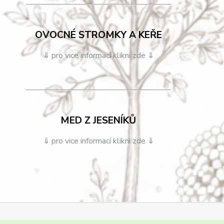
OVOCNÉ STROMKY A KEŘE
⇓ pro vice informací klikni zde ⇓
MED Z JESENÍKŮ
⇓ pro vice informací klikni zde ⇓