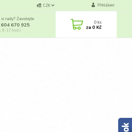
Přihlášení
CZK
 si rady? Zavolejte.
0
ks
 604 670 925
za
0 Kč
, 8-17 hod.)