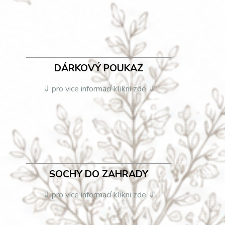
DÁRKOVÝ POUKAZ
⇓ pro vice informací klikni zde ⇓
SOCHY DO ZAHRADY
⇓ pro vice informací klikni zde ⇓