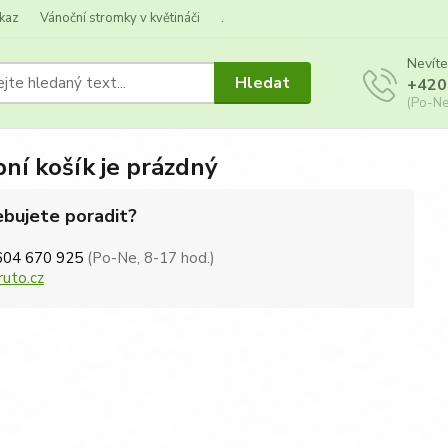
kaz
Vánoční stromky v květináči
.
Nevíte
Hledat
+420
(Po-Ne
ní košík je prázdný
bujete poradit?
604 670 925
(Po-Ne, 8-17 hod.)
ruto.cz