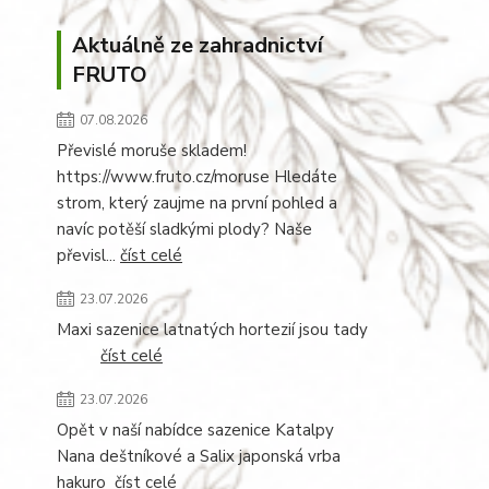
Aktuálně ze zahradnictví
FRUTO
07.08.2026
Převislé moruše skladem!
https://www.fruto.cz/moruse Hledáte
strom, který zaujme na první pohled a
navíc potěší sladkými plody? Naše
převisl...
číst celé
23.07.2026
Maxi sazenice latnatých hortezií jsou tady
číst celé
23.07.2026
Opět v naší nabídce sazenice Katalpy
Nana deštníkové a Salix japonská vrba
hakuro
číst celé