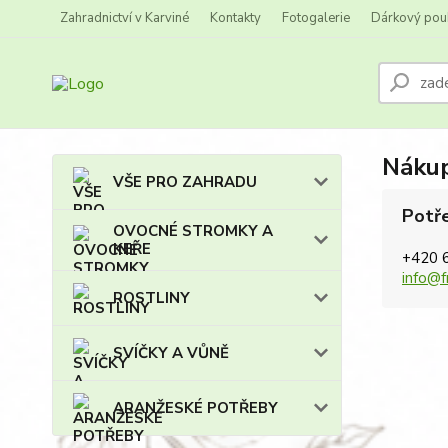
Zahradnictví v Karviné
Kontakty
Fotogalerie
Dárkový pou
Nákup
VŠE PRO ZAHRADU
Potře
OVOCNÉ STROMKY A
KEŘE
+420 
info@f
ROSTLINY
SVÍČKY A VŮNĚ
ARANŽESKÉ POTŘEBY