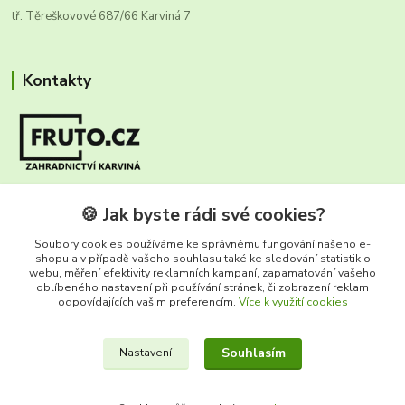
tř. Těreškovové 687/66 Karviná 7
Kontakty
Zákaznická infolinka FRUTO
🍪 Jak byste rádi své cookies?
+420 604 670 925
(Po-Ne, 8-17 hod.)
Soubory cookies používáme ke správnému fungování našeho e-
shopu a v případě vašeho souhlasu také ke sledování statistik o
webu, měření efektivity reklamních kampaní, zapamatování vašeho
info@fruto.cz
oblíbeného nastavení při používání stránek, či zobrazení reklam
odpovídajících vašim preferencím.
Více k využití cookies
Souhlasím
Nastavení
fruto.cz