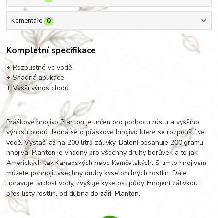
Komentáře
0
Kompletní specifikace
+ Rozpustné ve vodě
+ Snadná aplikace
+ Vyšší výnos plodů
Práškové hnojivo Planton je určen pro podporu růstu a vyššího
výnosu plodů. Jedná se o přáškové hnojivo které se rozpouští ve
vodě. Vystačí až na 200 litrů zálivky. Balení obsahuje 200 gramu
hnojiva. Planton je vhodný pro všechny druhy borůvek a to jak
Amerických tak Kanadských nebo Kamčatských. S tímto hnojivem
můžete pohnojit všechny druhy kyselomilných rostlin. Dále
upravuje tvrdost vody, zvyšuje kyselost půdy. Hnojení zálivkou i
přes listy rostlin, od dubna do září. Planton.