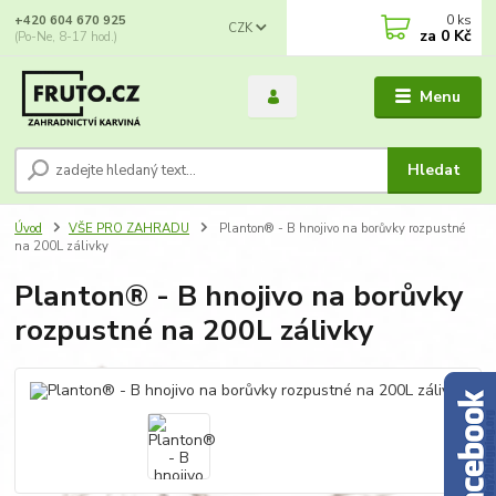
0
ks
+420 604 670 925
CZK
za
0 Kč
(Po-Ne, 8-17 hod.)
Menu
Hledat
Úvod
VŠE PRO ZAHRADU
Planton® - B hnojivo na borůvky rozpustné
na 200L zálivky
Planton® - B hnojivo na borůvky
rozpustné na 200L zálivky