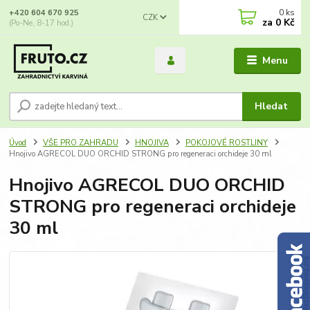
0
ks
+420 604 670 925
CZK
za
0 Kč
(Po-Ne, 8-17 hod.)
Menu
Hledat
Úvod
VŠE PRO ZAHRADU
HNOJIVA
POKOJOVÉ ROSTLINY
Hnojivo AGRECOL DUO ORCHID STRONG pro regeneraci orchideje 30 ml
Hnojivo AGRECOL DUO ORCHID
STRONG pro regeneraci orchideje
30 ml