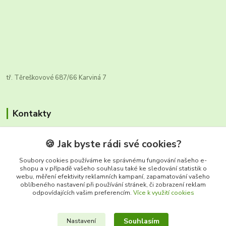
tř. Těreškovové 687/66 Karviná 7
Kontakty
🍪 Jak byste rádi své cookies?
Soubory cookies používáme ke správnému fungování našeho e-
shopu a v případě vašeho souhlasu také ke sledování statistik o
webu, měření efektivity reklamních kampaní, zapamatování vašeho
Zákaznická infolinka FRUTO
oblíbeného nastavení při používání stránek, či zobrazení reklam
+420 604 670 925
odpovídajících vašim preferencím.
Více k využití cookies
(Po-Ne, 8-17 hod.)
Souhlasím
Nastavení
info@fruto.cz