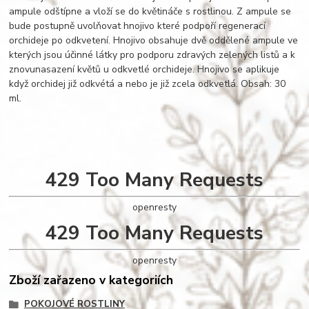
ampule odštípne a vloží se do květináče s rostlinou. Z ampule se
bude postupně uvolňovat hnojivo které podpoří regenerací
orchideje po odkvetení. Hnojivo obsahuje dvě oddělené ampule ve
kterých jsou účinné látky pro podporu zdravých zelených listů a k
znovunasazení květů u odkvetlé orchideje. Hnojivo se aplikuje
když orchidej již odkvétá a nebo je již zcela odkvetlá. Obsah: 30
ml.
429 Too Many Requests
openresty
429 Too Many Requests
openresty
Zboží zařazeno v kategoriích
POKOJOVÉ ROSTLINY