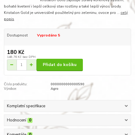
bohaté kvetení i lepší celkový stav rostliny a také lepší výnos úrody.
Kristalon Gold je univerzálně použitelný pro zeleninu, ovoce pro ...
celý
popis
Dostupnost
Vyprodáno 5
180 Kč
148,76 Kč
bez DPH
Přidat do košíku
Číslo produktu:
0000000000000590
Výrobce:
Agro
Kompletní specifikace
Hodnocení
0
Komentáře
0