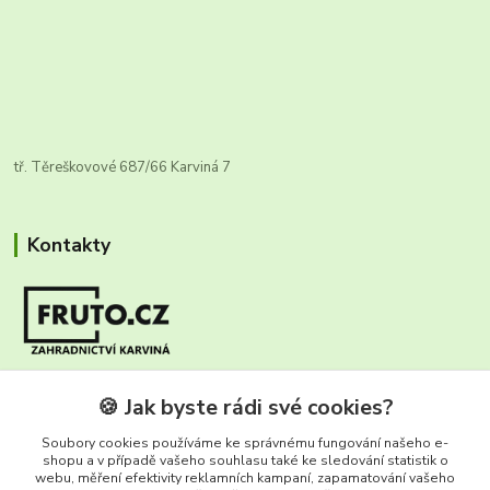
tř. Těreškovové 687/66 Karviná 7
Kontakty
Zákaznická infolinka FRUTO
🍪 Jak byste rádi své cookies?
+420 604 670 925
(Po-Ne, 8-17 hod.)
Soubory cookies používáme ke správnému fungování našeho e-
shopu a v případě vašeho souhlasu také ke sledování statistik o
webu, měření efektivity reklamních kampaní, zapamatování vašeho
info@fruto.cz