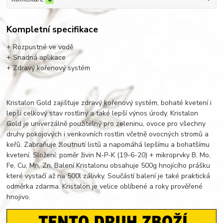
Kompletní specifikace
+ Rozpustné ve vodě
+ Snadná aplikace
+ Zdravý kořenový systém
Kristalon Gold zajišťuje zdravý kořenový systém, bohaté kvetení i
lepší celkový stav rostliny a také lepší výnos úrody. Kristalon
Gold je univerzálně použitelný pro zeleninu, ovoce pro všechny
druhy pokojových i venkovních rostlin včetně ovocných stromů a
keřů. Zabraňuje žloutnutí listů a napomáhá lepšímu a bohatšímu
kvetení. Složení: poměr živin N-P-K (19-6-20) + mikroprvky B, Mo,
Fe, Cu, Mn, Zn. Balení Kristalonu obsahuje 500g hnojícího prášku
které vystačí až na 500l zálivky. Součástí balení je také praktická
odměrka zdarma. Kristalon je velice oblíbené a roky prověřené
hnojivo.