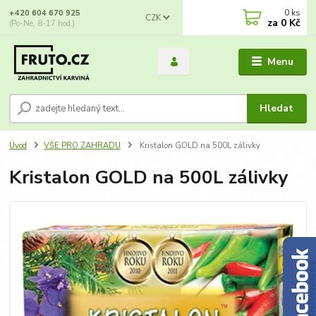
0
ks
+420 604 670 925
CZK
za
0 Kč
(Po-Ne, 8-17 hod.)
Menu
Hledat
Úvod
VŠE PRO ZAHRADU
Kristalon GOLD na 500L zálivky
Kristalon GOLD na 500L zálivky