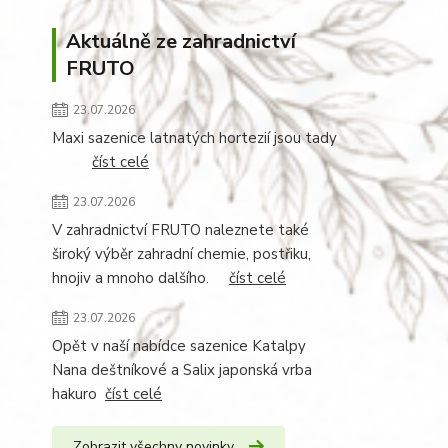
Aktuálně ze zahradnictví
FRUTO
23.07.2026
Maxi sazenice latnatých hortezií jsou tady
číst celé
23.07.2026
V zahradnictví FRUTO naleznete také
široký výběr zahradní chemie, postřiku,
hnojiv a mnoho dalšího.
číst celé
23.07.2026
Opět v naší nabídce sazenice Katalpy
Nana deštníkové a Salix japonská vrba
hakuro
číst celé
Zobrazit všechny novinky