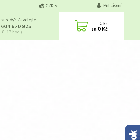
Přihlášení
CZK
 si rady? Zavolejte.
0
ks
 604 670 925
za
0 Kč
, 8-17 hod.)