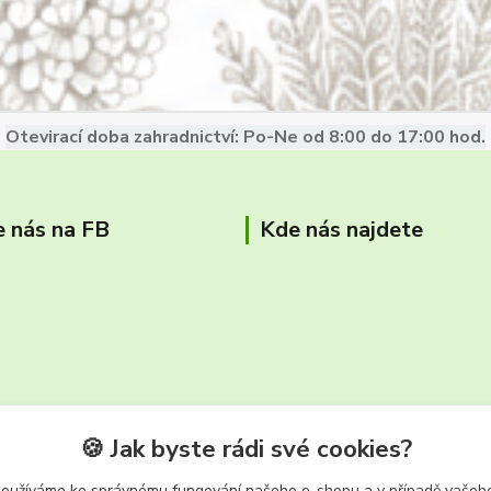
Otevirací doba zahradnictví: Po-Ne od 8:00 do 17:00 hod.
e nás na FB
Kde nás najdete
🍪 Jak byste rádi své cookies?
používáme ke správnému fungování našeho e-shopu a v případě vašeho