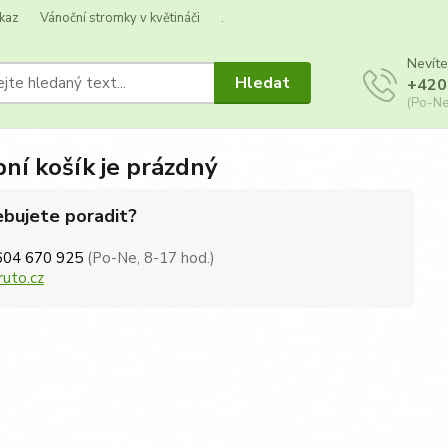
kaz
Vánoční stromky v květináči
.
Nevíte
Hledat
+420
(Po-Ne
ní košík je prázdný
bujete poradit?
604 670 925
(Po-Ne, 8-17 hod.)
ruto.cz