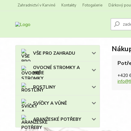
Zahradnictví v Karviné
Kontakty
Fotogalerie
Dárkový pou
Nákup
VŠE PRO ZAHRADU
Potře
OVOCNÉ STROMKY A
KEŘE
+420 
info@f
ROSTLINY
SVÍČKY A VŮNĚ
ARANŽESKÉ POTŘEBY