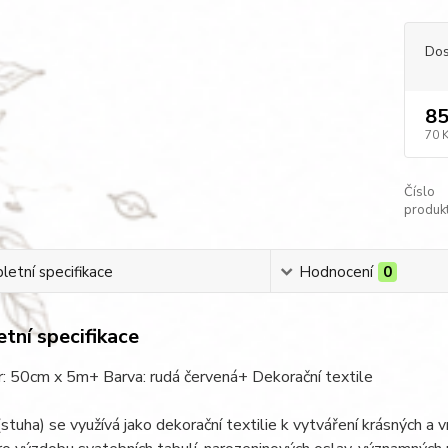
Dos
85
70 
Číslo
produkt
etní specifikace
Hodnocení
0
tní specifikace
: 50cm x 5m+ Barva: rudá červená+ Dekorační textile
stuha) se využívá jako dekorační textilie k vytváření krásných a