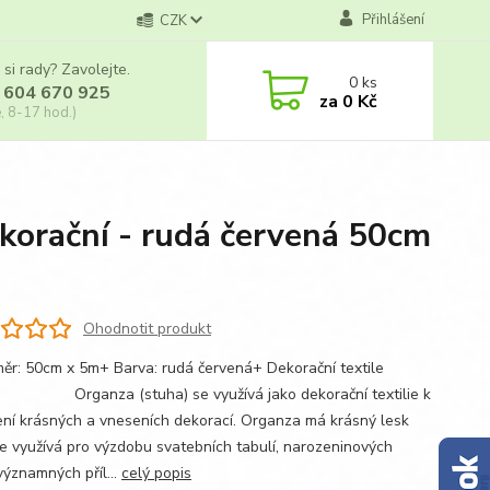
Přihlášení
CZK
 si rady? Zavolejte.
0
ks
 604 670 925
za
0 Kč
, 8-17 hod.)
korační - rudá červená 50cm
Ohodnotit produkt
měr: 50cm x 5m+ Barva: rudá červená+ Dekorační textile
za (stuha) se využívá jako dekorační textilie k
ení krásných a vneseních dekorací. Organza má krásný lesk
se využívá pro výzdobu svatebních tabulí, narozeninových
významných příl...
celý popis