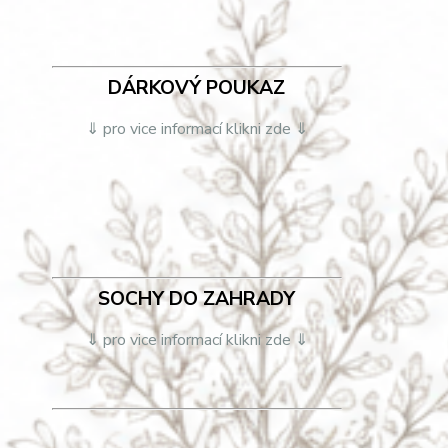
DÁRKOVÝ POUKAZ
⇓ pro vice informací klikni zde ⇓
SOCHY DO ZAHRADY
⇓ pro vice informací klikni zde ⇓