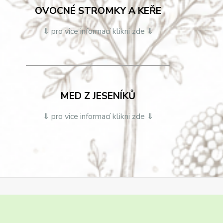
OVOCNÉ STROMKY A KEŘE
⇓ pro vice informací klikni zde ⇓
MED Z JESENÍKŮ
⇓ pro vice informací klikni zde ⇓