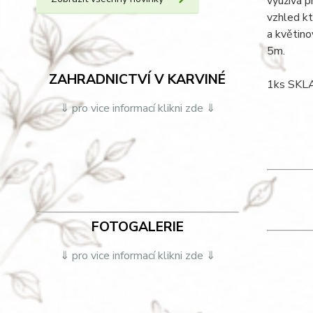
využívá p
vzhled kt
a květino
5m.
ZAHRADNICTVÍ V KARVINÉ
1ks SK
⇓ pro vice informací klikni zde ⇓
FOTOGALERIE
⇓ pro vice informací klikni zde ⇓