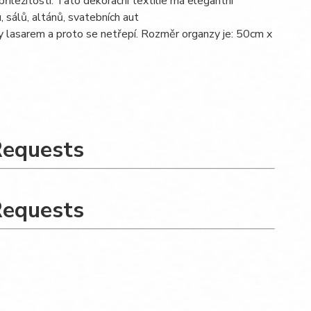
říležitostí. Tato dekorační textilie má elegantní
 sálů, altánů, svatebních aut
ěny lasarem a proto se netřepí. Rozměr organzy je: 50cm x
Requests
Requests