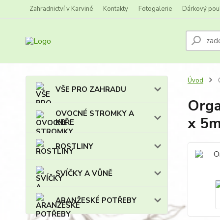
Zahradnictví v Karviné
Kontakty
Fotogalerie
Dárkový pou
Úvod
O
VŠE PRO ZAHRADU
Orga
OVOCNÉ STROMKY A
x 5
KEŘE
ROSTLINY
SVÍČKY A VŮNĚ
ARANŽESKÉ POTŘEBY