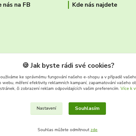
e nás na FB
Kde nás najdete
🍪 Jak byste rádi své cookies?
používáme ke správnému fungování našeho e-shopu a v případě vašeho
k o webu, měření efektivity reklamních kampaní, zapamatování vašeho o
tř. Těreškovové 687/66 Karviná 
 stránek, či zobrazení reklam odpovídajících vašim preferencím.
Více k v
Souhlasím
Nastavení
Souhlas můžete odmítnout
zde
.