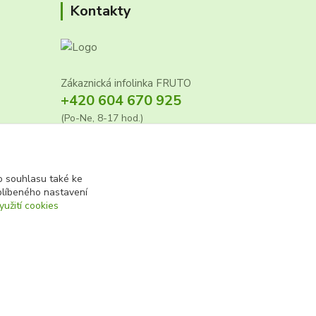
Kontakty
Zákaznická infolinka FRUTO
+420 604 670 925
(Po-Ne, 8-17 hod.)
info@fruto.cz
 souhlasu také ke
blíbeného nastavení
7
yužití cookies
Vytvořeno na
Eshop-rychle.cz