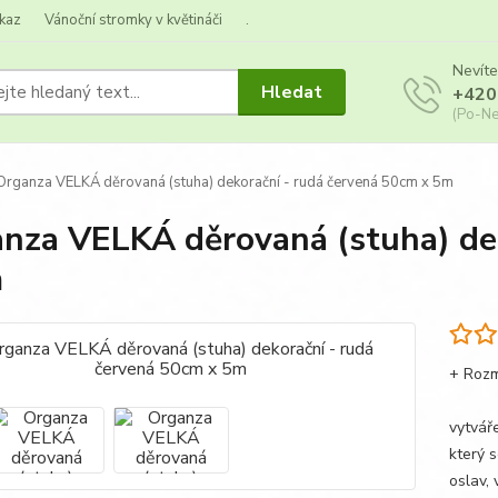
kaz
Vánoční stromky v květináči
.
Nevíte
Hledat
+420
(Po-Ne
rganza VELKÁ děrovaná (stuha) dekorační - rudá červená 50cm x 5m
nza VELKÁ děrovaná (stuha) de
m
+ Roz
Organ
vytvář
který 
oslav, 