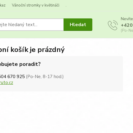
kaz
Vánoční stromky v květináči
.
Nevíte
Hledat
+420
(Po-Ne
ní košík je prázdný
bujete poradit?
604 670 925
(Po-Ne, 8-17 hod.)
ruto.cz