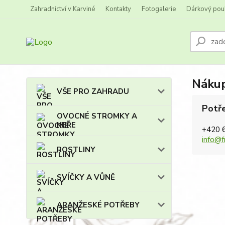
Zahradnictví v Karviné
Kontakty
Fotogalerie
Dárkový pou
Nákup
VŠE PRO ZAHRADU
Potře
OVOCNÉ STROMKY A
KEŘE
+420 
info@f
ROSTLINY
SVÍČKY A VŮNĚ
ARANŽESKÉ POTŘEBY