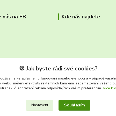
e nás na FB
Kde nás najdete
🍪 Jak byste rádi své cookies?
používáme ke správnému fungování našeho e-shopu a v případě vašeho
k o webu, měření efektivity reklamních kampaní, zapamatování vašeho o
tř. Těreškovové 687/66 Karviná 
 stránek, či zobrazení reklam odpovídajících vašim preferencím.
Více k v
Souhlasím
Nastavení