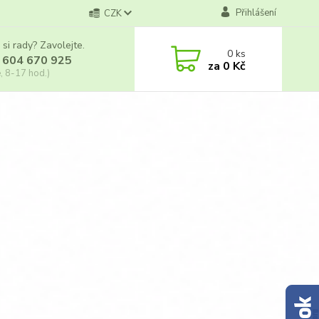
Přihlášení
CZK
 si rady? Zavolejte.
0
ks
 604 670 925
za
0 Kč
, 8-17 hod.)