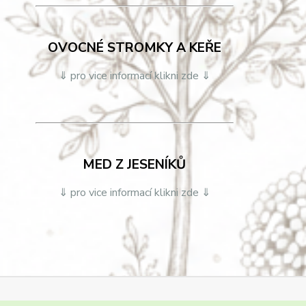
OVOCNÉ STROMKY A KEŘE
⇓ pro vice informací klikni zde ⇓
MED Z JESENÍKŮ
⇓ pro vice informací klikni zde ⇓