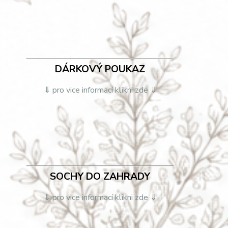
DÁRKOVÝ POUKAZ
⇓ pro vice informací klikni zde ⇓
SOCHY DO ZAHRADY
⇓ pro vice informací klikni zde ⇓