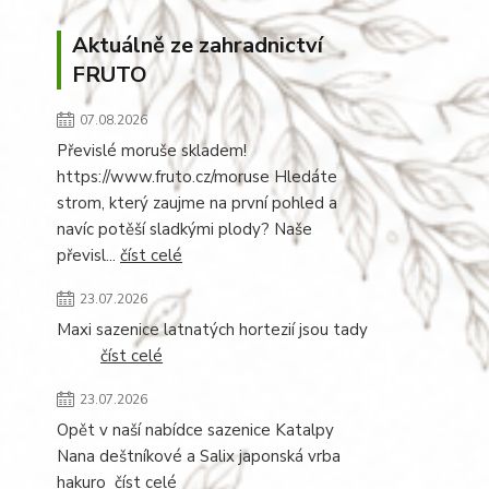
Aktuálně ze zahradnictví
FRUTO
07.08.2026
Převislé moruše skladem!
https://www.fruto.cz/moruse Hledáte
strom, který zaujme na první pohled a
navíc potěší sladkými plody? Naše
převisl...
číst celé
23.07.2026
Maxi sazenice latnatých hortezií jsou tady
číst celé
23.07.2026
Opět v naší nabídce sazenice Katalpy
Nana deštníkové a Salix japonská vrba
hakuro
číst celé