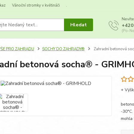
kaz
Vánoční stromky v květináči
.
Nevíte
Hledat
+420
(Po-Ne
VŠE PRO ZAHRADU
SOCHY DO ZAHRADY®
Zahradní betonová s
adní betonová socha® - GRIM
+ Výš
Krásn
betono
-30°C.
mohla 