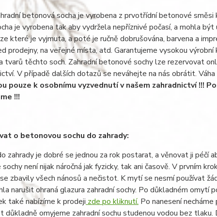
hradní betonová socha je vyrobena z prvotřídní betonové směsi
cha je vyrobena tak aby vydržela nepříznivé počasí, a mohla být
ze které je vyjmuta, a poté je ručně dobrušována, barvena a im
ed prodejny, na veřejné místa, atd. Garantujeme vysokou výrobní 
 a tvarů těchto soch. Zahradní betonové sochy lze rezervovat on
ictví. V případě dalších dotazů se neváhejte na nás obrátit. Váh
ou pouze k osobnímu vyzvednutí v našem zahradnictví !!! Po
me !!!
vat o betonovou sochu do zahrady:
o zahrady je dobré se jednou za rok postarat, a věnovat ji péčí 
sochy není nijak náročná jak fyzicky, tak ani časově. V prvním 
e zbavily všech nánosů a nečistot. K mytí se nesmí používat žád
la narušit ohraná glazura zahradní sochy. Po důkladném omytí p
k také nabízíme k prodeji
zde po kliknutí.
Po nanesení necháme p
 důkladně omyjeme zahradní sochu studenou vodou bez tlaku. Do