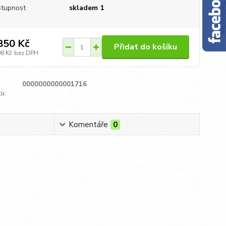
tupnost
skladem 1
850 Kč
Přidat do košíku
08 Kč
bez DPH
0000000000001716
u:
Komentáře
0