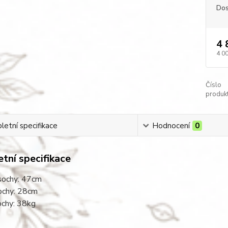
Dos
4 
4 0
Číslo
produkt
etní specifikace
Hodnocení
0
tní specifikace
sochy: 47cm
sochy: 28cm
ochy: 38kg