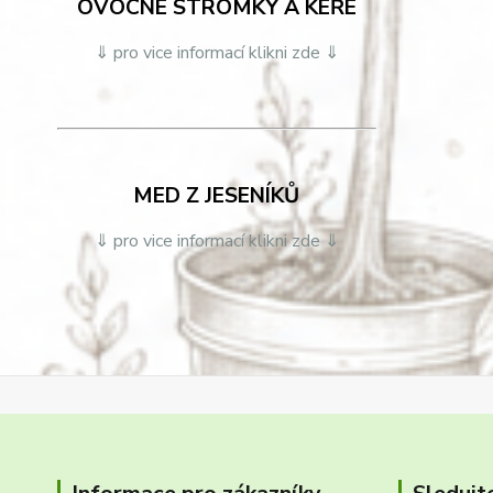
OVOCNÉ STROMKY A KEŘE
⇓ pro vice informací klikni zde ⇓
MED Z JESENÍKŮ
⇓ pro vice informací klikni zde ⇓