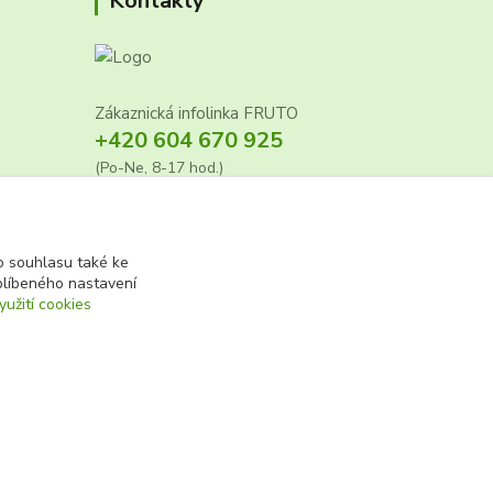
Kontakty
Zákaznická infolinka FRUTO
+420 604 670 925
(Po-Ne, 8-17 hod.)
info@fruto.cz
 souhlasu také ke
blíbeného nastavení
7
yužití cookies
Vytvořeno na
Eshop-rychle.cz