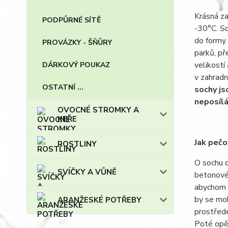
Krásná za
PODPŮRNÉ SÍTĚ
-30°C. So
do formy 
PROVÁZKY - ŠŇŮRY
parků, př
velikostí
DÁRKOVÝ POUKAZ
v zahradn
OSTATNÍ ...
sochy js
neposílá
OVOCNÉ STROMKY A
KEŘE
Jak pečo
ROSTLINY
O sochu d
SVÍČKY A VŮNĚ
betonové 
abychom s
by se moh
ARANŽESKÉ POTŘEBY
prostřede
Poté opět