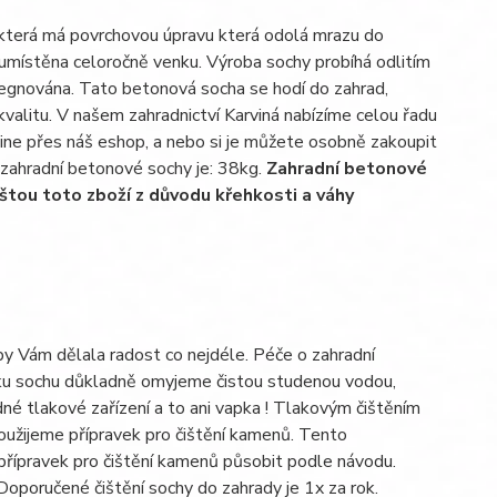
 která má povrchovou úpravu která odolá mrazu do
 umístěna celoročně venku. Výroba sochy probíhá odlitím
pregnována. Tato betonová socha se hodí do zahrad,
kvalitu. V našem zahradnictví Karviná nabízíme celou řadu
line přes náš eshop, a nebo si je můžete osobně zakoupit
a zahradní betonové sochy je: 38kg.
Zahradní betonové
štou toto zboží z důvodu křehkosti a váhy
aby Vám dělala radost co nejdéle. Péče o zahradní
kroku sochu důkladně omyjeme čistou studenou vodou,
né tlakové zařízení a to ani vapka ! Tlakovým čištěním
oužijeme přípravek pro čištění kamenů. Tento
řípravek pro čištění kamenů působit podle návodu.
poručené čištění sochy do zahrady je 1x za rok.