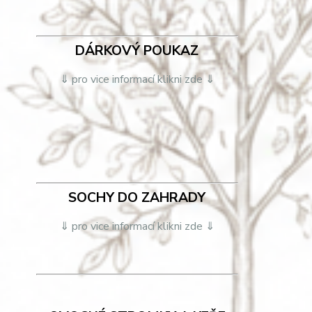
DÁRKOVÝ POUKAZ
⇓ pro vice informací klikni zde ⇓
SOCHY DO ZAHRADY
⇓ pro vice informací klikni zde ⇓