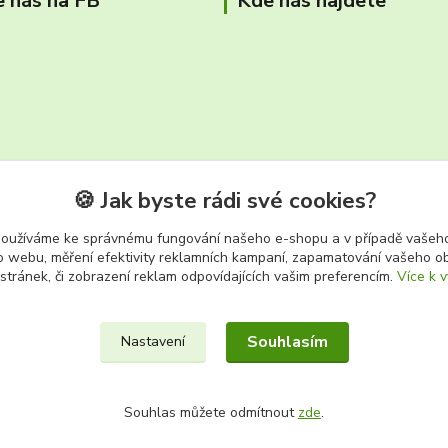
e nás na FB
Kde nás najdete
🍪 Jak byste rádi své cookies?
používáme ke správnému fungování našeho e-shopu a v případě vašeho
k o webu, měření efektivity reklamních kampaní, zapamatování vašeho o
tř. Těreškovové 687/66 Karviná 
 stránek, či zobrazení reklam odpovídajících vašim preferencím.
Více k v
Souhlasím
Nastavení
Souhlas můžete odmítnout
zde
.