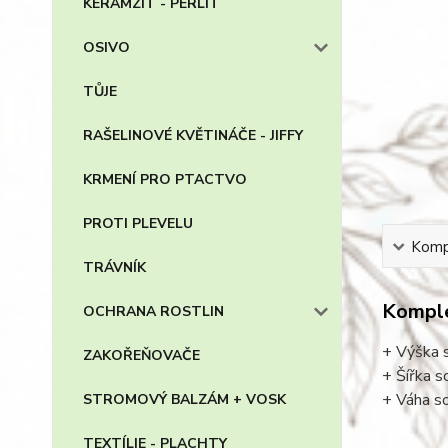
KERAMZIT - PERLIT
OSIVO
TŮJE
RAŠELINOVÉ KVĚTINÁČE - JIFFY
KRMENÍ PRO PTACTVO
PROTI PLEVELU
Kompl
TRÁVNÍK
Komple
OCHRANA ROSTLIN
+ Výška 
ZAKOŘEŇOVAČE
+ Šířka 
+ Váha s
STROMOVÝ BALZÁM + VOSK
TEXTÍLIE - PLACHTY