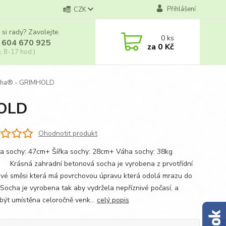
Přihlášení
CZK
 si rady? Zavolejte.
0
ks
 604 670 925
za
0 Kč
, 8-17 hod.)
ocha® - GRIMHOLD
HOLD
Ohodnotit produkt
ka sochy: 47cm+ Šířka sochy: 28cm+ Váha sochy: 38kg
á zahradní betonová socha je vyrobena z prvotřídní
vé směsi která má povrchovou úpravu která odolá mrazu do
 Socha je vyrobena tak aby vydržela nepříznivé počasí, a
být umístěna celoročně venk...
celý popis