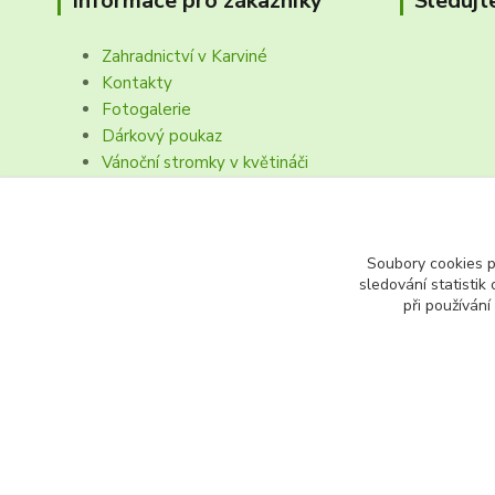
Informace pro zákazníky
Sledujt
Zahradnictví v Karviné
Kontakty
Fotogalerie
Dárkový poukaz
Vánoční stromky v květináči
Obchodní podmínk, reklamační řád
Soubory cookies 
sledování statisti
při používání
fruto.cz