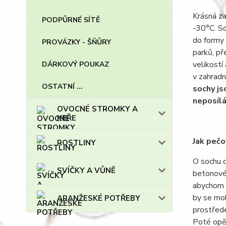
Krásná za
PODPŮRNÉ SÍTĚ
-30°C. So
do formy 
PROVÁZKY - ŠŇŮRY
parků, př
velikostí
DÁRKOVÝ POUKAZ
v zahradn
OSTATNÍ ...
sochy js
neposílá
OVOCNÉ STROMKY A
KEŘE
Jak pečo
ROSTLINY
O sochu d
SVÍČKY A VŮNĚ
betonové 
abychom s
by se moh
ARANŽESKÉ POTŘEBY
prostřede
Poté opět