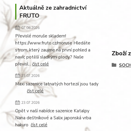
Aktuálně ze zahradnictví
FRUTO
07.08.2026
Převislé moruše skladem!
https://www.fruto.cz/moruse Hledáte
strom, který zaujme na první pohled a
Zboží 
navíc potěší sladkými plody? Naše
převisl...
číst celé
SOCH
23.07.2026
Maxi sazenice latnatých hortezií jsou tady
číst celé
23.07.2026
Opět v naší nabídce sazenice Katalpy
Nana deštníkové a Salix japonská vrba
hakuro
číst celé