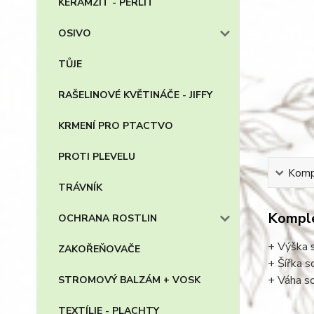
KERAMZIT - PERLIT
OSIVO
TŮJE
RAŠELINOVÉ KVĚTINÁČE - JIFFY
KRMENÍ PRO PTACTVO
PROTI PLEVELU
Kompl
TRÁVNÍK
Komple
OCHRANA ROSTLIN
+ Výška 
ZAKOŘEŇOVAČE
+ Šířka 
+ Váha s
STROMOVÝ BALZÁM + VOSK
TEXTÍLIE - PLACHTY