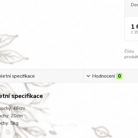
Dos
1 
1 3
Číslo
produkt
etní specifikace
Hodnocení
0
tní specifikace
sochy: 46cm
sochy: 20cm
ochy: 5kg