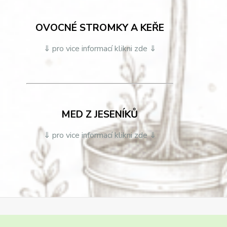
OVOCNÉ STROMKY A KEŘE
⇓ pro vice informací klikni zde ⇓
MED Z JESENÍKŮ
⇓ pro vice informací klikni zde ⇓