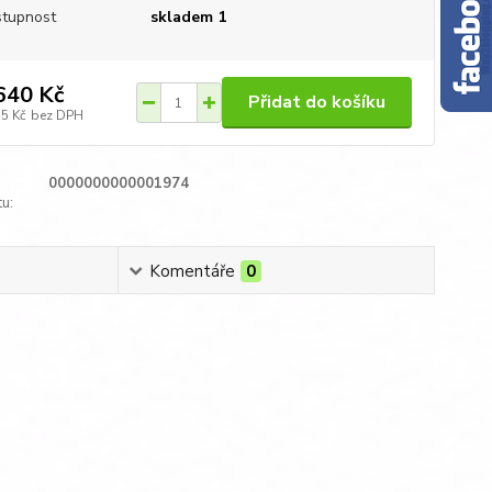
tupnost
skladem 1
640 Kč
Přidat do košíku
55 Kč
bez DPH
0000000000001974
u:
Komentáře
0