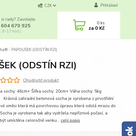
Přihlášení
CZK
 si rady? Zavolejte.
0
ks
 604 670 925
za
0 Kč
, 8-17 hod.)
cha® - PAPOUŠEK (ODSTÍN RZI)
ŠEK (ODSTÍN RZI)
Ohodnotit produkt
ka sochy: 46cm+ Šířka sochy: 20cm+ Váha sochy: 5kg
á zahradní betonová socha je vyrobena z prvotřídní
vé směsi která má povrchovou úpravu která odolá mrazu do
 Socha je vyrobena tak aby vydržela nepříznivé počasí, a
být umístěna celoročně venku...
celý popis