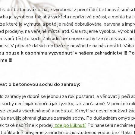
hradní betonová socha je vyrobena z prvotřídní betonové směsi
cha je vyrobena tak aby vydržela nepříznivé počasí, a mohla být
ze které je vyjmuta, a poté je ručně dobrušována, barvena a im
ed prodejny, na veřejné místa, atd. Garantujeme vysokou výrobní 
 a tvarů těchto soch. Zahradní betonové sochy lze rezervovat on
ictví. V případě dalších dotazů se neváhejte na nás obrátit. Váha
ou pouze k osobnímu vyzvednutí v našem zahradnictví !!! Po
me !!!
vat o betonovou sochu do zahrady:
o zahrady je dobré se jednou za rok postarat, a věnovat ji péčí 
sochy není nijak náročná jak fyzicky, tak ani časově. V prvním 
e zbavily všech nánosů a nečistot. K mytí se nesmí používat žád
la narušit ohraná glazura zahradní sochy. Po důkladném omytí p
k také nabízíme k prodeji
zde po kliknutí.
Po nanesení necháme p
 důkladně omyjeme zahradní sochu studenou vodou bez tlaku. Do