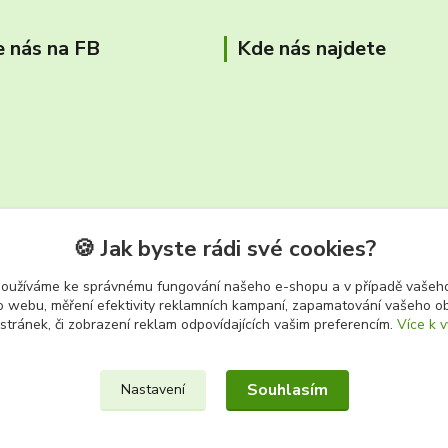
e nás na FB
Kde nás najdete
🍪 Jak byste rádi své cookies?
používáme ke správnému fungování našeho e-shopu a v případě vašeho
k o webu, měření efektivity reklamních kampaní, zapamatování vašeho o
tř. Těreškovové 687/66 Karviná 
 stránek, či zobrazení reklam odpovídajících vašim preferencím.
Více k v
Souhlasím
Nastavení