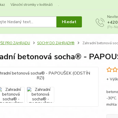
kaz
Vánoční stromky v květináči
.
Nevíte
Hledat
+420
(Po-Ne
VŠE PRO ZAHRADU
SOCHY DO ZAHRADY®
Zahradní betonová so
adní betonová socha® - PAPOU
+ Výš
Krásn
betono
-30°C.
mohla 