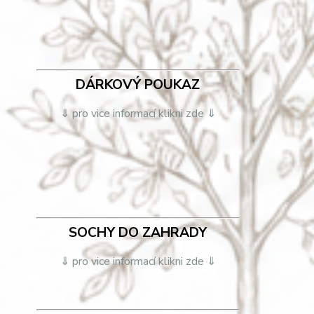
DÁRKOVÝ POUKAZ
⇓ pro vice informací klikni zde ⇓
SOCHY DO ZAHRADY
⇓ pro vice informací klikni zde ⇓