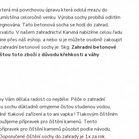
 která má povrchovou úpravu která odolá mrazu do
 umístěna celoročně venku. Výroba sochy probíhá odlitím
pregnována. Tato betonová socha se hodí do zahrad,
kvalitu. V našem zahradnictví Karviná nabízíme celou řadu
line přes náš eshop, a nebo si je můžete osobně zakoupit
 zahradní betonové sochy je: 5kg.
Zahradní betonové
štou toto zboží z důvodu křehkosti a váhy
aby Vám dělala radost co nejdéle. Péče o zahradní
kroku sochu důkladně omyjeme čistou studenou vodou,
né tlakové zařízení a to ani vapka ! Tlakovým čištěním
oužijeme přípravek pro čištění kamenů. Tento
řípravek pro čištění kamenů působit podle návodu.
poručené čištění sochy do zahrady je 1x za rok.