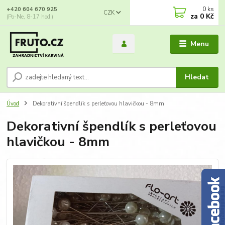
0
ks
+420 604 670 925
CZK
za
0 Kč
(Po-Ne, 8-17 hod.)
Menu
Hledat
Úvod
Dekorativní špendlík s perleťovou hlavičkou - 8mm
Dekorativní špendlík s perleťovou
hlavičkou - 8mm