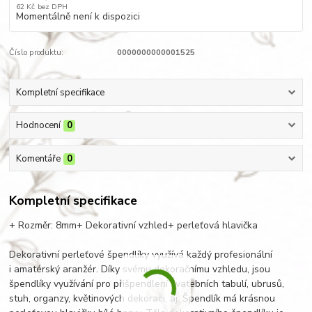
62 Kč
bez DPH
Momentálně není k dispozici
Číslo produktu:
0000000000001525
Kompletní specifikace
Hodnocení
0
Komentáře
0
Kompletní specifikace
+ Rozměr: 8mm+ Dekorativní vzhled+ perleťová hlavička
Dekorativní perleťové špendlíky využívá každý profesionální
i amatérský aranžér. Díky svému dekoračnímu vzhledu, jsou
špendlíky využívání pro přišpendlení svatebních tabulí, ubrusů,
stuh, organzy, květinových dekoraci, aj. Špendlík má krásnou